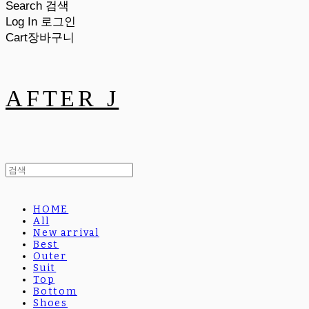
Search
검색
Log In
로그인
Cart
장바구니
AFTER J
HOME
All
New arrival
Best
Outer
Suit
Top
Bottom
Shoes