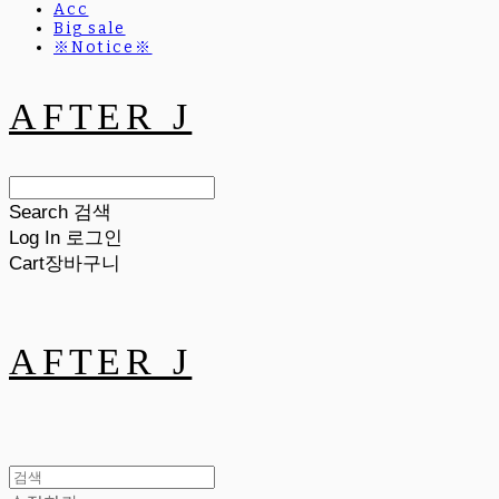
Acc
Big sale
※Notice※
AFTER J
Search
검색
Log In
로그인
Cart
장바구니
AFTER J