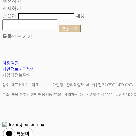
수정하기
삭제하기
글쓴이
내용
댓글 쓰기
목록으로 가기
이용약관
개인정보처리방침
사업자정보확인
상호: 애프터제이 | 대표: afterj | 개인정보관리책임자: afterj | 전화: 0507-1479-0208 
주소: 충북 청주시 흥덕구 봉명동 2796 | 사업자등록번호:
820-21-00656
| 통신판매:
20