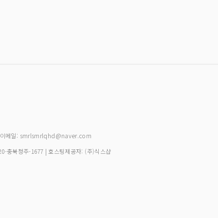
| 이메일: smrlsmrlqhd@naver.com
20-충북청주-1677
| 호스팅제공자: (주)식스샵