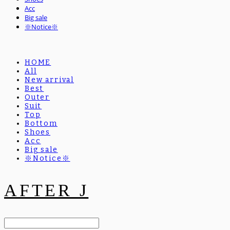
Acc
Big sale
※Notice※
HOME
All
New arrival
Best
Outer
Suit
Top
Bottom
Shoes
Acc
Big sale
※Notice※
AFTER J