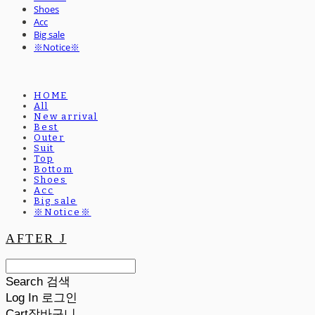
Shoes
Acc
Big sale
※Notice※
HOME
All
New arrival
Best
Outer
Suit
Top
Bottom
Shoes
Acc
Big sale
※Notice※
AFTER J
Search
검색
Log In
로그인
Cart
장바구니