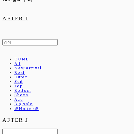
AFTER J
HOME
All
New arrival
Best
Outer
Suit
Top
Bottom
Shoes
Acc
Big sale
※Notice※
AFTER J