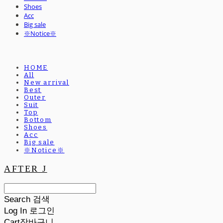
Shoes
Acc
Big sale
※Notice※
HOME
All
New arrival
Best
Outer
Suit
Top
Bottom
Shoes
Acc
Big sale
※Notice※
AFTER J
Search
검색
Log In
로그인
Cart
장바구니