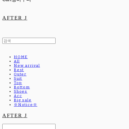
AFTER J
HOME
All
New arrival
Best
Outer
Suit
Top
Bottom
Shoes
Acc
Big sale
※Notice※
AFTER J