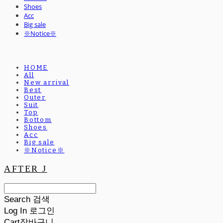
Shoes
Acc
Big sale
※Notice※
HOME
All
New arrival
Best
Outer
Suit
Top
Bottom
Shoes
Acc
Big sale
※Notice※
AFTER J
Search
검색
Log In
로그인
Cart
장바구니