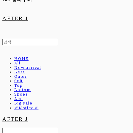
AFTER J
HOME
All
New arrival
Best
Outer
Suit
Top
Bottom
Shoes
Acc
Big sale
※Notice※
AFTER J