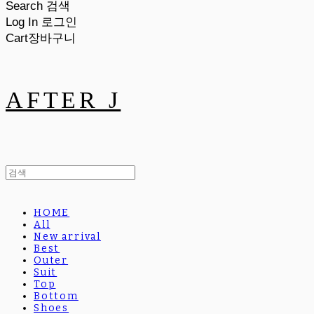
Search
검색
Log In
로그인
Cart
장바구니
AFTER J
HOME
All
New arrival
Best
Outer
Suit
Top
Bottom
Shoes