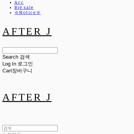
Acc
Big sale
※Notice※
AFTER J
Search
검색
Log In
로그인
Cart
장바구니
AFTER J