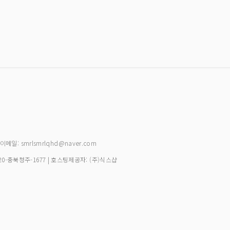
| 이메일: smrlsmrlqhd@naver.com
20-충북청주-1677
| 호스팅제공자: (주)식스샵