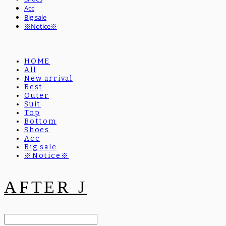
Acc
Big sale
※Notice※
HOME
All
New arrival
Best
Outer
Suit
Top
Bottom
Shoes
Acc
Big sale
※Notice※
AFTER J