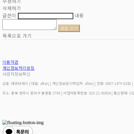
수정하기
삭제하기
글쓴이
내용
댓글 쓰기
목록으로 가기
이용약관
개인정보처리방침
사업자정보확인
상호: 애프터제이 | 대표: afterj | 개인정보관리책임자: afterj | 전화: 0507-1479-0208 
주소: 충북 청주시 흥덕구 봉명동 2796 | 사업자등록번호:
820-21-00656
| 통신판매:
20