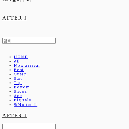
AFTER J
HOME
All
New arrival
Best
Outer
Suit
Top
Bottom
Shoes
Acc
Big sale
※Notice※
AFTER J