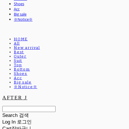
Shoes
Acc
Big sale
※Notice※
HOME
All
New arrival
Best
Outer
Suit
Top
Bottom
Shoes
Acc
Big sale
※Notice※
AFTER J
Search
검색
Log In
로그인
Cart
장바구니