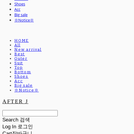
Shoes
Acc
Big sale
※Notice※
HOME
All
New arrival
Best
Outer
Suit
Top
Bottom
Shoes
Acc
Big sale
※Notice※
AFTER J
Search
검색
Log In
로그인
Cart
장바구니