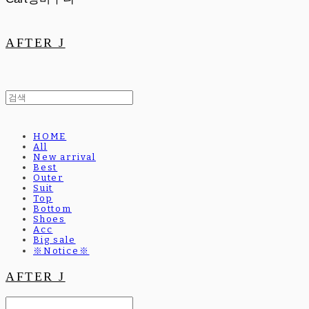
AFTER J
HOME
All
New arrival
Best
Outer
Suit
Top
Bottom
Shoes
Acc
Big sale
※Notice※
AFTER J