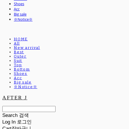
Shoes
Acc
Big sale
※Notice※
HOME
All
New arrival
Best
Outer
Suit
Top
Bottom
Shoes
Acc
Big sale
※Notice※
AFTER J
Search
검색
Log In
로그인
Cart
장바구니