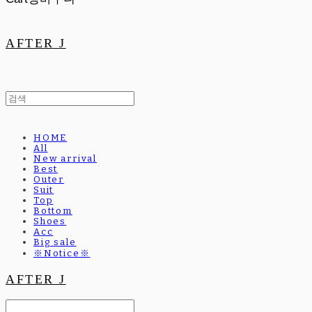
AFTER J
HOME
All
New arrival
Best
Outer
Suit
Top
Bottom
Shoes
Acc
Big sale
※Notice※
AFTER J