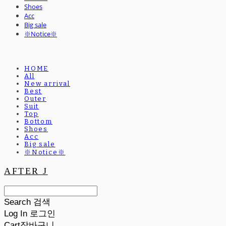
Shoes
Acc
Big sale
※Notice※
HOME
All
New arrival
Best
Outer
Suit
Top
Bottom
Shoes
Acc
Big sale
※Notice※
AFTER J
Search
검색
Log In
로그인
Cart
장바구니