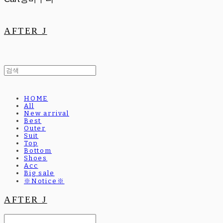
AFTER J
HOME
All
New arrival
Best
Outer
Suit
Top
Bottom
Shoes
Acc
Big sale
※Notice※
AFTER J