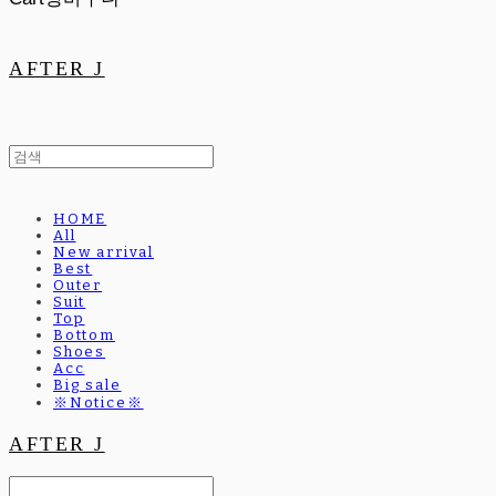
AFTER J
HOME
All
New arrival
Best
Outer
Suit
Top
Bottom
Shoes
Acc
Big sale
※Notice※
AFTER J