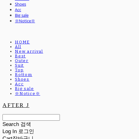
Shoes
Acc
Big sale
※Notice※
HOME
All
New arrival
Best
Outer
Suit
Top
Bottom
Shoes
Acc
Big sale
※Notice※
AFTER J
Search
검색
Log In
로그인
Cart
장바구니