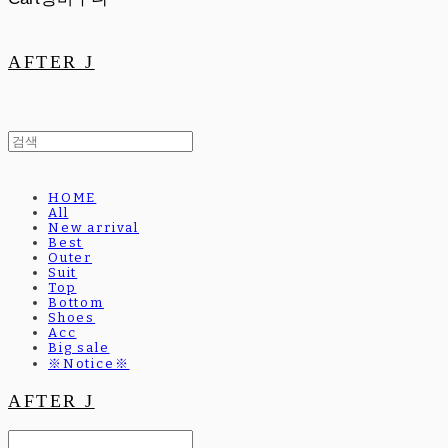
AFTER J
HOME
All
New arrival
Best
Outer
Suit
Top
Bottom
Shoes
Acc
Big sale
※Notice※
AFTER J