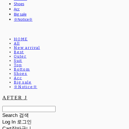
Shoes
Acc
Big sale
※Notice※
HOME
All
New arrival
Best
Outer
Suit
Top
Bottom
Shoes
Acc
Big sale
※Notice※
AFTER J
Search
검색
Log In
로그인
Cart
장바구니