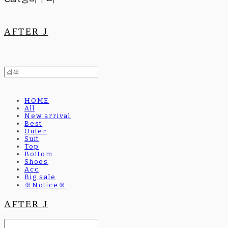
AFTER J
HOME
All
New arrival
Best
Outer
Suit
Top
Bottom
Shoes
Acc
Big sale
※Notice※
AFTER J