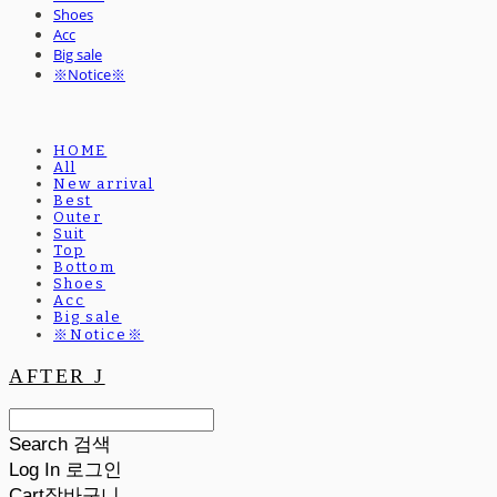
Shoes
Acc
Big sale
※Notice※
HOME
All
New arrival
Best
Outer
Suit
Top
Bottom
Shoes
Acc
Big sale
※Notice※
AFTER J
Search
검색
Log In
로그인
Cart
장바구니