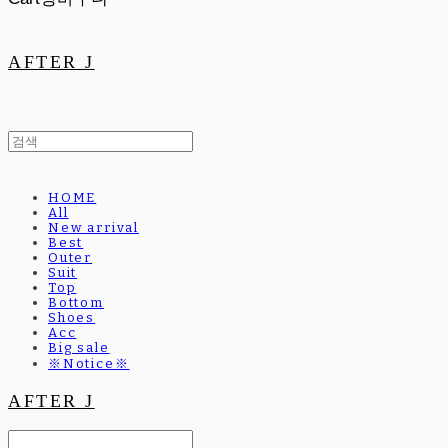
AFTER J
HOME
All
New arrival
Best
Outer
Suit
Top
Bottom
Shoes
Acc
Big sale
※Notice※
AFTER J