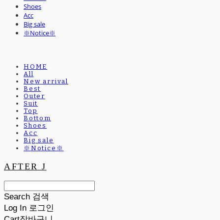
Shoes
Acc
Big sale
※Notice※
HOME
All
New arrival
Best
Outer
Suit
Top
Bottom
Shoes
Acc
Big sale
※Notice※
AFTER J
Search
검색
Log In
로그인
Cart
장바구니