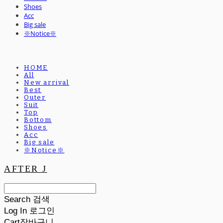
Shoes
Acc
Big sale
※Notice※
HOME
All
New arrival
Best
Outer
Suit
Top
Bottom
Shoes
Acc
Big sale
※Notice※
AFTER J
Search
검색
Log In
로그인
Cart
장바구니