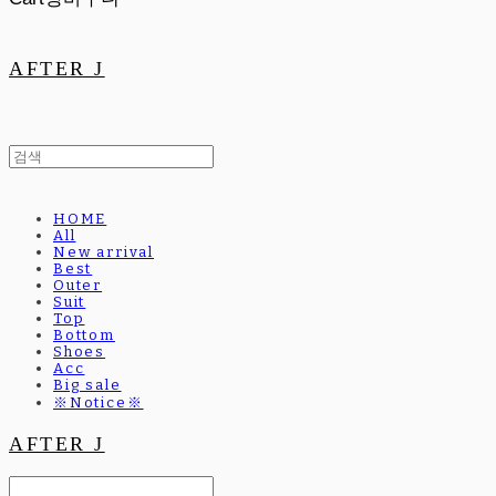
AFTER J
HOME
All
New arrival
Best
Outer
Suit
Top
Bottom
Shoes
Acc
Big sale
※Notice※
AFTER J