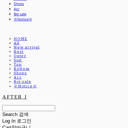
Shoes
Acc
Big sale
※Notice※
HOME
All
New arrival
Best
Outer
Suit
Top
Bottom
Shoes
Acc
Big sale
※Notice※
AFTER J
Search
검색
Log In
로그인
Cart
장바구니