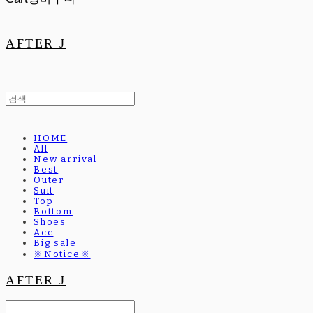
AFTER J
HOME
All
New arrival
Best
Outer
Suit
Top
Bottom
Shoes
Acc
Big sale
※Notice※
AFTER J