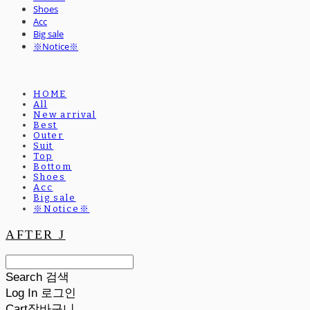
Shoes
Acc
Big sale
※Notice※
HOME
All
New arrival
Best
Outer
Suit
Top
Bottom
Shoes
Acc
Big sale
※Notice※
AFTER J
Search
검색
Log In
로그인
Cart
장바구니