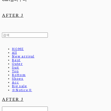
AFTER J
HOME
All
New arrival
Best
Outer
Suit
Top
Bottom
Shoes
Acc
Big sale
※Notice※
AFTER J