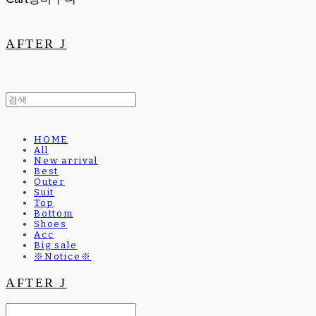
AFTER J
HOME
All
New arrival
Best
Outer
Suit
Top
Bottom
Shoes
Acc
Big sale
※Notice※
AFTER J