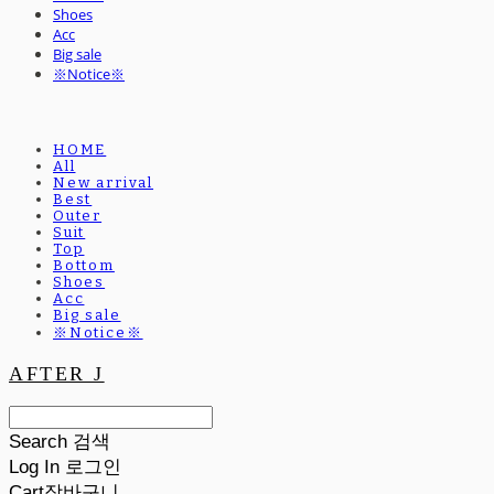
Shoes
Acc
Big sale
※Notice※
HOME
All
New arrival
Best
Outer
Suit
Top
Bottom
Shoes
Acc
Big sale
※Notice※
AFTER J
Search
검색
Log In
로그인
Cart
장바구니