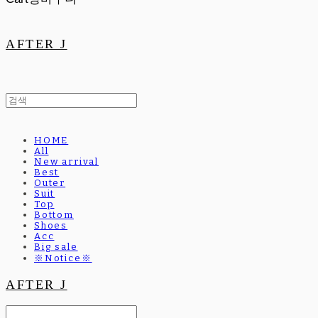
AFTER J
HOME
All
New arrival
Best
Outer
Suit
Top
Bottom
Shoes
Acc
Big sale
※Notice※
AFTER J