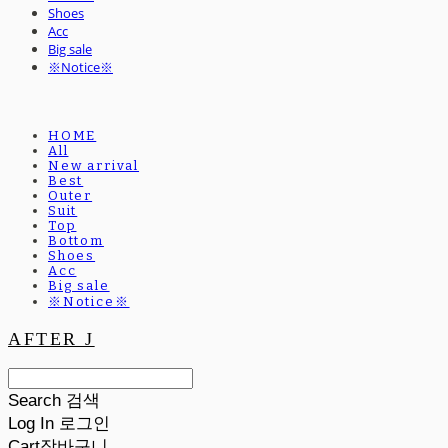
Shoes
Acc
Big sale
※Notice※
HOME
All
New arrival
Best
Outer
Suit
Top
Bottom
Shoes
Acc
Big sale
※Notice※
AFTER J
Search
검색
Log In
로그인
Cart
장바구니