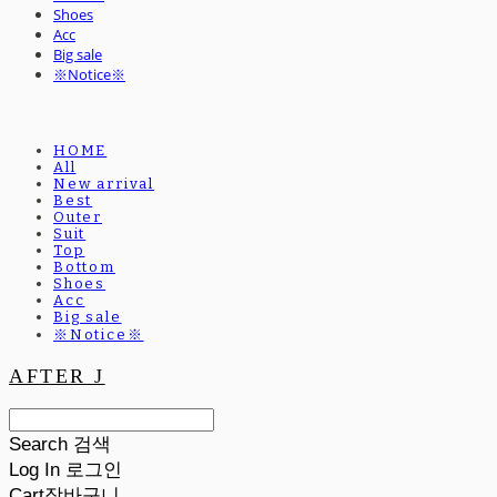
Shoes
Acc
Big sale
※Notice※
HOME
All
New arrival
Best
Outer
Suit
Top
Bottom
Shoes
Acc
Big sale
※Notice※
AFTER J
Search
검색
Log In
로그인
Cart
장바구니