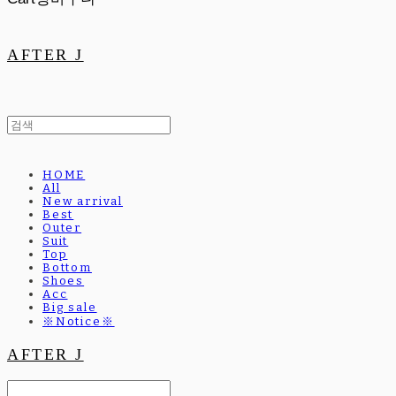
AFTER J
HOME
All
New arrival
Best
Outer
Suit
Top
Bottom
Shoes
Acc
Big sale
※Notice※
AFTER J