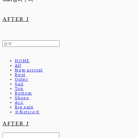
AFTER J
HOME
All
New arrival
Best
Outer
Suit
Top
Bottom
Shoes
Acc
Big sale
※Notice※
AFTER J