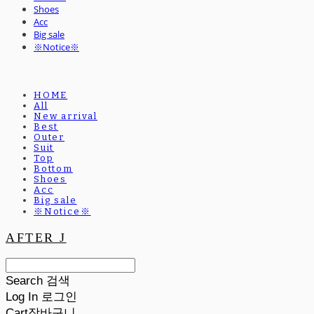
Shoes
Acc
Big sale
※Notice※
HOME
All
New arrival
Best
Outer
Suit
Top
Bottom
Shoes
Acc
Big sale
※Notice※
AFTER J
Search
검색
Log In
로그인
Cart
장바구니