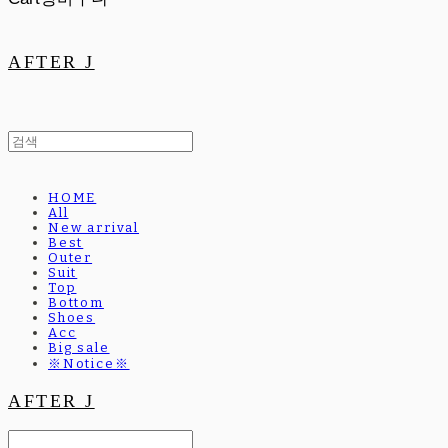
AFTER J
HOME
All
New arrival
Best
Outer
Suit
Top
Bottom
Shoes
Acc
Big sale
※Notice※
AFTER J