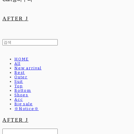
AFTER J
HOME
All
New arrival
Best
Outer
Suit
Top
Bottom
Shoes
Acc
Big sale
※Notice※
AFTER J