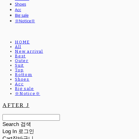
Shoes
Acc
Big sale
※Notice※
HOME
All
New arrival
Best
Outer
Suit
Top
Bottom
Shoes
Acc
Big sale
※Notice※
AFTER J
Search
검색
Log In
로그인
Cart
장바구니