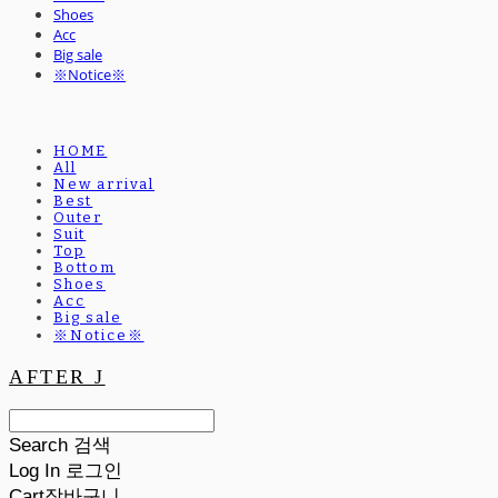
Shoes
Acc
Big sale
※Notice※
HOME
All
New arrival
Best
Outer
Suit
Top
Bottom
Shoes
Acc
Big sale
※Notice※
AFTER J
Search
검색
Log In
로그인
Cart
장바구니