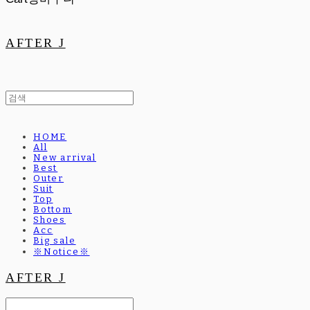
AFTER J
HOME
All
New arrival
Best
Outer
Suit
Top
Bottom
Shoes
Acc
Big sale
※Notice※
AFTER J